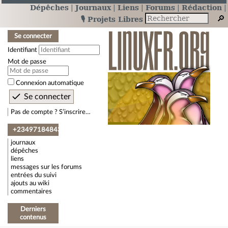
Dépêches
Journaux
Liens
Forums
Rédaction
🎙️ Projets Libres
Se connecter
Identifiant
Mot de passe
Connexion automatique
Pas de compte ? S’inscrire…
+234971848431
journaux
dépêches
liens
messages sur les forums
entrées du suivi
ajouts au wiki
commentaires
Derniers
contenus