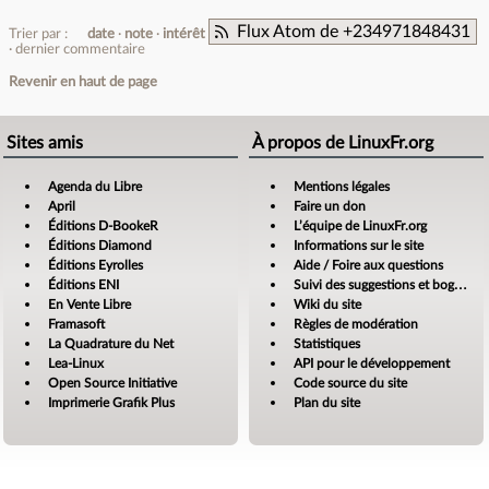
Flux Atom de +234971848431
Trier par :
date
note
intérêt
dernier commentaire
Revenir en haut de page
Sites amis
À propos de LinuxFr.org
Agenda du Libre
Mentions légales
April
Faire un don
Éditions D-BookeR
L’équipe de LinuxFr.org
Éditions Diamond
Informations sur le site
Éditions Eyrolles
Aide / Foire aux questions
Éditions ENI
Suivi des suggestions et bogues
En Vente Libre
Wiki du site
Framasoft
Règles de modération
La Quadrature du Net
Statistiques
Lea-Linux
API pour le développement
Open Source Initiative
Code source du site
Imprimerie Grafik Plus
Plan du site