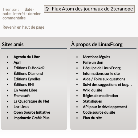
Flux Atom des journaux de 2teranope
Trier par :
date
note
intérêt
dernier
commentaire
Revenir en haut de page
Sites amis
À propos de LinuxFr.org
Agenda du Libre
Mentions légales
April
Faire un don
Éditions D-BookeR
L’équipe de LinuxFr.org
Éditions Diamond
Informations sur le site
Éditions Eyrolles
Aide / Foire aux questions
Éditions ENI
Suivi des suggestions et bogues
En Vente Libre
Wiki du site
Framasoft
Règles de modération
La Quadrature du Net
Statistiques
Lea-Linux
API pour le développement
Open Source Initiative
Code source du site
Imprimerie Grafik Plus
Plan du site