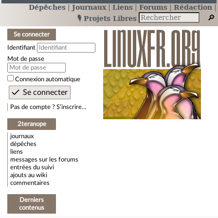
Dépêches
Journaux
Liens
Forums
Rédaction
🎙️ Projets Libres
Se connecter
Identifiant
Mot de passe
Connexion automatique
Pas de compte ? S’inscrire…
2teranope
journaux
dépêches
liens
messages sur les forums
entrées du suivi
ajouts au wiki
commentaires
Derniers
contenus