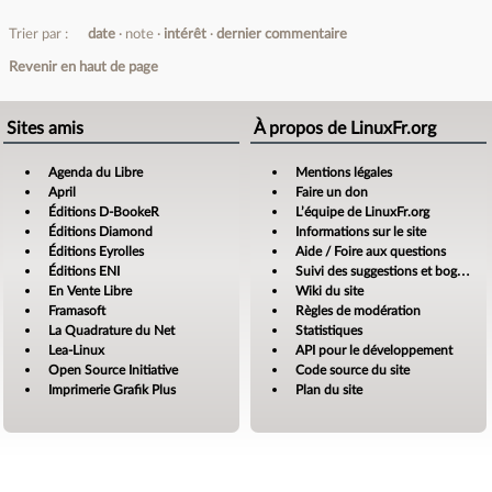
Trier par :
date
note
intérêt
dernier commentaire
Revenir en haut de page
Sites amis
À propos de LinuxFr.org
Agenda du Libre
Mentions légales
April
Faire un don
Éditions D-BookeR
L’équipe de LinuxFr.org
Éditions Diamond
Informations sur le site
Éditions Eyrolles
Aide / Foire aux questions
Éditions ENI
Suivi des suggestions et bogues
En Vente Libre
Wiki du site
Framasoft
Règles de modération
La Quadrature du Net
Statistiques
Lea-Linux
API pour le développement
Open Source Initiative
Code source du site
Imprimerie Grafik Plus
Plan du site