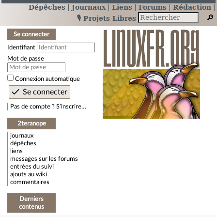
Dépêches
Journaux
Liens
Forums
Rédaction
🎙️ Projets Libres
Se connecter
Identifiant
Mot de passe
Connexion automatique
Pas de compte ? S’inscrire…
2teranope
journaux
dépêches
liens
messages sur les forums
entrées du suivi
ajouts au wiki
commentaires
Derniers
contenus