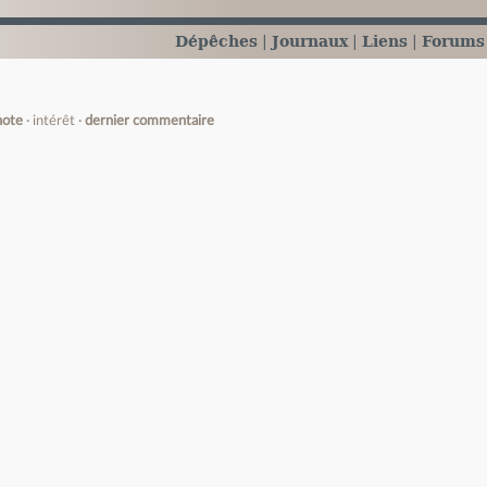
Dépêches
Journaux
Liens
Forums
note
intérêt
dernier commentaire
e