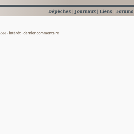
Dépêches
Journaux
Liens
Forums
note
intérêt
dernier commentaire
e