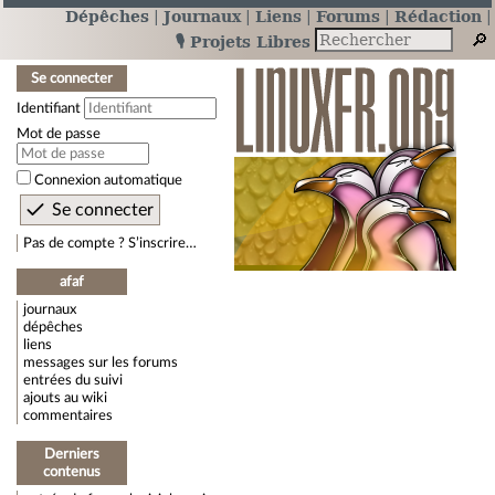
Dépêches
Journaux
Liens
Forums
Rédaction
🎙️ Projets Libres
Se connecter
Identifiant
Mot de passe
Connexion automatique
Pas de compte ? S’inscrire…
afaf
journaux
dépêches
liens
messages sur les forums
entrées du suivi
ajouts au wiki
commentaires
Derniers
contenus