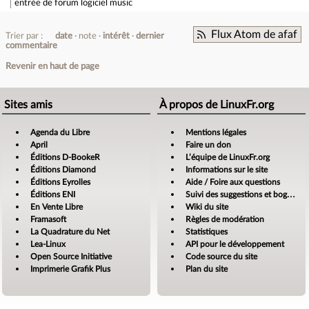
entrée de forum
logiciel music
Flux Atom de afaf
Trier par :
date
note
intérêt
dernier
commentaire
Revenir en haut de page
Sites amis
À propos de LinuxFr.org
Agenda du Libre
Mentions légales
April
Faire un don
Éditions D-BookeR
L’équipe de LinuxFr.org
Éditions Diamond
Informations sur le site
Éditions Eyrolles
Aide / Foire aux questions
Éditions ENI
Suivi des suggestions et bogues
En Vente Libre
Wiki du site
Framasoft
Règles de modération
La Quadrature du Net
Statistiques
Lea-Linux
API pour le développement
Open Source Initiative
Code source du site
Imprimerie Grafik Plus
Plan du site