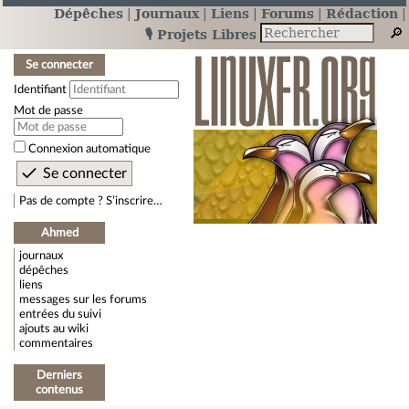
Dépêches
Journaux
Liens
Forums
Rédaction
🎙️ Projets Libres
Se connecter
Identifiant
Mot de passe
Connexion automatique
Pas de compte ? S’inscrire…
Ahmed
journaux
dépêches
liens
messages sur les forums
entrées du suivi
ajouts au wiki
commentaires
Derniers
contenus