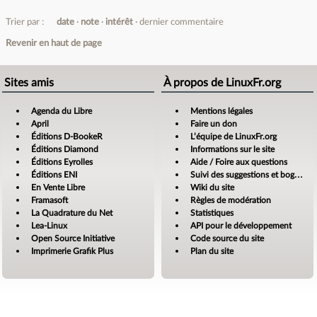
Trier par :
date
note
intérêt
dernier commentaire
Revenir en haut de page
Sites amis
À propos de LinuxFr.org
Agenda du Libre
Mentions légales
April
Faire un don
Éditions D-BookeR
L’équipe de LinuxFr.org
Éditions Diamond
Informations sur le site
Éditions Eyrolles
Aide / Foire aux questions
Éditions ENI
Suivi des suggestions et bogues
En Vente Libre
Wiki du site
Framasoft
Règles de modération
La Quadrature du Net
Statistiques
Lea-Linux
API pour le développement
Open Source Initiative
Code source du site
Imprimerie Grafik Plus
Plan du site