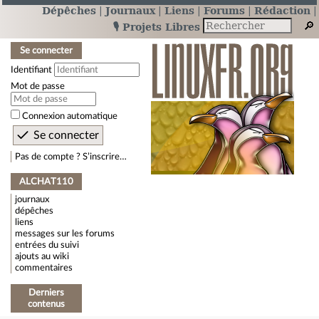
Dépêches
Journaux
Liens
Forums
Rédaction
🎙️ Projets Libres
Se connecter
Identifiant
Mot de passe
Connexion automatique
Pas de compte ? S’inscrire…
ALCHAT110
journaux
dépêches
liens
messages sur les forums
entrées du suivi
ajouts au wiki
commentaires
Derniers
contenus