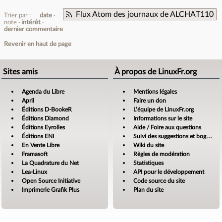
Flux Atom des journaux de ALCHAT110
Trier par :
date
note
intérêt
dernier commentaire
Revenir en haut de page
Sites amis
À propos de LinuxFr.org
Agenda du Libre
Mentions légales
April
Faire un don
Éditions D-BookeR
L’équipe de LinuxFr.org
Éditions Diamond
Informations sur le site
Éditions Eyrolles
Aide / Foire aux questions
Éditions ENI
Suivi des suggestions et bogues
En Vente Libre
Wiki du site
Framasoft
Règles de modération
La Quadrature du Net
Statistiques
Lea-Linux
API pour le développement
Open Source Initiative
Code source du site
Imprimerie Grafik Plus
Plan du site