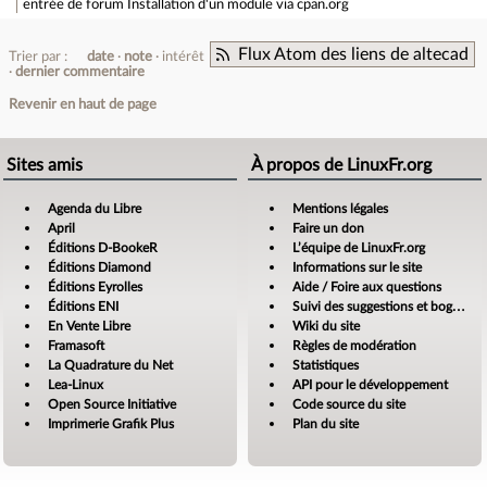
entrée de forum
Installation d'un module via cpan.org
Flux Atom des liens de altecad
Trier par :
date
note
intérêt
dernier commentaire
Revenir en haut de page
Sites amis
À propos de LinuxFr.org
Agenda du Libre
Mentions légales
April
Faire un don
Éditions D-BookeR
L’équipe de LinuxFr.org
Éditions Diamond
Informations sur le site
Éditions Eyrolles
Aide / Foire aux questions
Éditions ENI
Suivi des suggestions et bogues
En Vente Libre
Wiki du site
Framasoft
Règles de modération
La Quadrature du Net
Statistiques
Lea-Linux
API pour le développement
Open Source Initiative
Code source du site
Imprimerie Grafik Plus
Plan du site