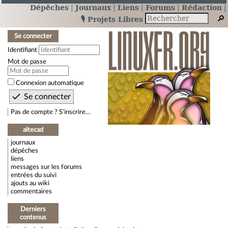
Dépêches
Journaux
Liens
Forums
Rédaction
🎙️ Projets Libres
Se connecter
Identifiant
Mot de passe
Connexion automatique
Pas de compte ? S’inscrire…
altecad
journaux
dépêches
liens
messages sur les forums
entrées du suivi
ajouts au wiki
commentaires
Derniers
contenus