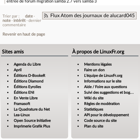
entrée de forum
migration samba 2.7 vers samba 3
Flux Atom des journaux de alucard045
Trier par :
date
note
intérêt
dernier
commentaire
Revenir en haut de page
Sites amis
À propos de LinuxFr.org
Agenda du Libre
Mentions légales
April
Faire un don
Éditions D-BookeR
L’équipe de LinuxFr.org
Éditions Diamond
Informations sur le site
Éditions Eyrolles
Aide / Foire aux questions
Éditions ENI
Suivi des suggestions et bogues
En Vente Libre
Wiki du site
Framasoft
Règles de modération
La Quadrature du Net
Statistiques
Lea-Linux
API pour le développement
Open Source Initiative
Code source du site
Imprimerie Grafik Plus
Plan du site