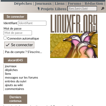
Dépêches
Journaux
Liens
Forums
Rédaction
🎙️ Projets Libres
Se connecter
Identifiant
Mot de passe
Connexion automatique
Pas de compte ? S’inscrire…
alucard045
journaux
dépêches
liens
messages sur les forums
entrées du suivi
ajouts au wiki
commentaires
Derniers
contenus