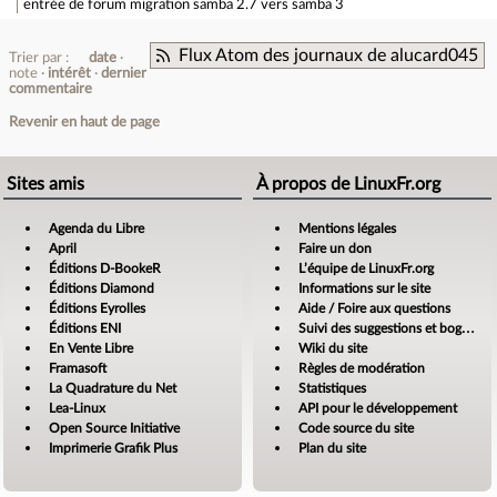
entrée de forum
migration samba 2.7 vers samba 3
Flux Atom des journaux de alucard045
Trier par :
date
note
intérêt
dernier
commentaire
Revenir en haut de page
Sites amis
À propos de LinuxFr.org
Agenda du Libre
Mentions légales
April
Faire un don
Éditions D-BookeR
L’équipe de LinuxFr.org
Éditions Diamond
Informations sur le site
Éditions Eyrolles
Aide / Foire aux questions
Éditions ENI
Suivi des suggestions et bogues
En Vente Libre
Wiki du site
Framasoft
Règles de modération
La Quadrature du Net
Statistiques
Lea-Linux
API pour le développement
Open Source Initiative
Code source du site
Imprimerie Grafik Plus
Plan du site