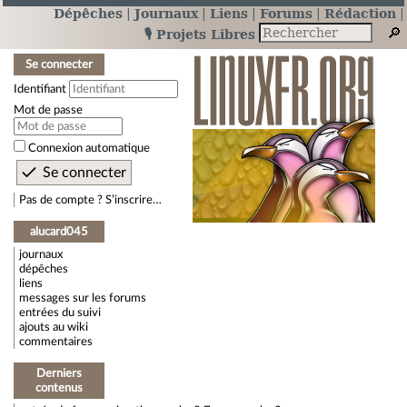
Dépêches
Journaux
Liens
Forums
Rédaction
🎙️ Projets Libres
Se connecter
Identifiant
Mot de passe
Connexion automatique
Pas de compte ? S’inscrire…
alucard045
journaux
dépêches
liens
messages sur les forums
entrées du suivi
ajouts au wiki
commentaires
Derniers
contenus