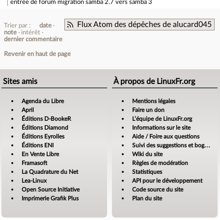
entrée de forum
migration samba 2.7 vers samba 3
Flux Atom des dépêches de alucard045
Trier par :
date
note
intérêt
dernier commentaire
Revenir en haut de page
Sites amis
À propos de LinuxFr.org
Agenda du Libre
Mentions légales
April
Faire un don
Éditions D-BookeR
L’équipe de LinuxFr.org
Éditions Diamond
Informations sur le site
Éditions Eyrolles
Aide / Foire aux questions
Éditions ENI
Suivi des suggestions et bogues
En Vente Libre
Wiki du site
Framasoft
Règles de modération
La Quadrature du Net
Statistiques
Lea-Linux
API pour le développement
Open Source Initiative
Code source du site
Imprimerie Grafik Plus
Plan du site