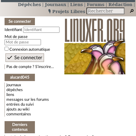
Dépêches
Journaux
Liens
Forums
Rédaction
🎙️ Projets Libres
Se connecter
Identifiant
Mot de passe
Connexion automatique
Pas de compte ? S’inscrire…
alucard045
journaux
dépêches
liens
messages sur les forums
entrées du suivi
ajouts au wiki
commentaires
Derniers
contenus