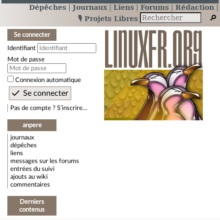
Dépêches
Journaux
Liens
Forums
Rédaction
🎙️ Projets Libres
Se connecter
Identifiant
Mot de passe
Connexion automatique
Pas de compte ? S’inscrire…
anpere
journaux
dépêches
liens
messages sur les forums
entrées du suivi
ajouts au wiki
commentaires
Derniers
contenus