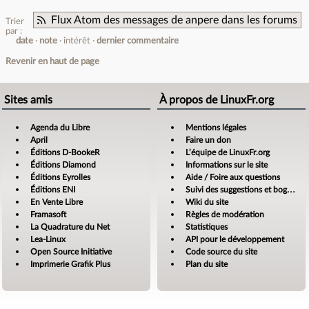
Flux Atom des messages de anpere dans les forums
Trier
par :
date
note
intérêt
dernier commentaire
Revenir en haut de page
Sites amis
À propos de LinuxFr.org
Agenda du Libre
Mentions légales
April
Faire un don
Éditions D-BookeR
L’équipe de LinuxFr.org
Éditions Diamond
Informations sur le site
Éditions Eyrolles
Aide / Foire aux questions
Éditions ENI
Suivi des suggestions et bogues
En Vente Libre
Wiki du site
Framasoft
Règles de modération
La Quadrature du Net
Statistiques
Lea-Linux
API pour le développement
Open Source Initiative
Code source du site
Imprimerie Grafik Plus
Plan du site