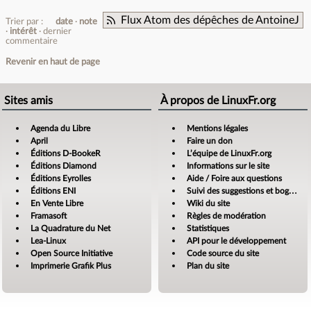
Flux Atom des dépêches de AntoineJ
Trier par :
date
note
intérêt
dernier
commentaire
Revenir en haut de page
Sites amis
À propos de LinuxFr.org
Agenda du Libre
Mentions légales
April
Faire un don
Éditions D-BookeR
L’équipe de LinuxFr.org
Éditions Diamond
Informations sur le site
Éditions Eyrolles
Aide / Foire aux questions
Éditions ENI
Suivi des suggestions et bogues
En Vente Libre
Wiki du site
Framasoft
Règles de modération
La Quadrature du Net
Statistiques
Lea-Linux
API pour le développement
Open Source Initiative
Code source du site
Imprimerie Grafik Plus
Plan du site