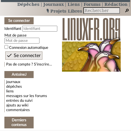
Dépêches
Journaux
Liens
Forums
Rédaction
🎙️ Projets Libres
Se connecter
Identifiant
Mot de passe
Connexion automatique
Pas de compte ? S’inscrire…
AntoineJ
journaux
dépêches
liens
messages sur les forums
entrées du suivi
ajouts au wiki
commentaires
Derniers
contenus