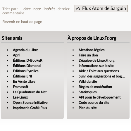
Flux Atom de Sarguin
Trier par :
date
note
intérêt
dernier
commentaire
Revenir en haut de page
Sites amis
À propos de LinuxFr.org
Agenda du Libre
Mentions légales
April
Faire un don
Éditions D-BookeR
L’équipe de LinuxFr.org
Éditions Diamond
Informations sur le site
Éditions Eyrolles
Aide / Foire aux questions
Éditions ENI
Suivi des suggestions et bogues
En Vente Libre
Wiki du site
Framasoft
Règles de modération
La Quadrature du Net
Statistiques
Lea-Linux
API pour le développement
Open Source Initiative
Code source du site
Imprimerie Grafik Plus
Plan du site