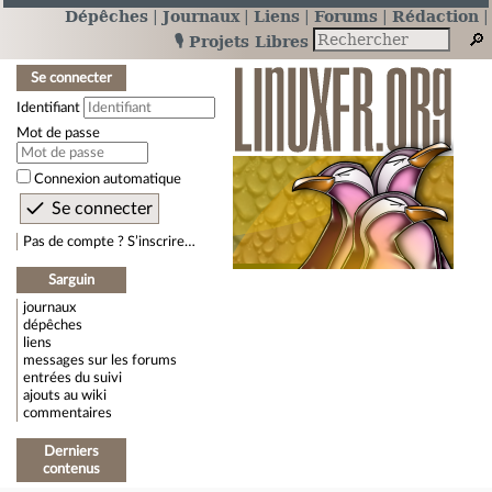
Dépêches
Journaux
Liens
Forums
Rédaction
🎙️ Projets Libres
Se connecter
Identifiant
Mot de passe
Connexion automatique
Pas de compte ? S’inscrire…
Sarguin
journaux
dépêches
liens
messages sur les forums
entrées du suivi
ajouts au wiki
commentaires
Derniers
contenus