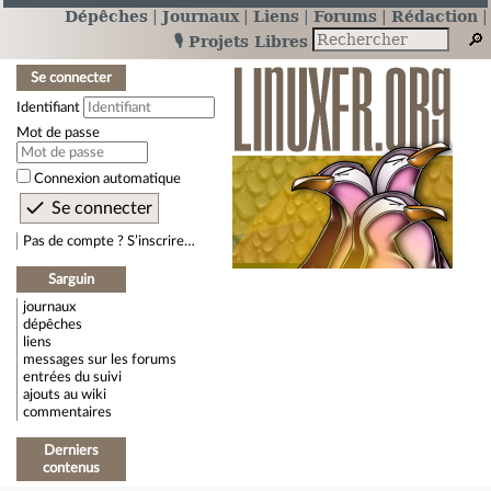
Dépêches
Journaux
Liens
Forums
Rédaction
🎙️ Projets Libres
Se connecter
Identifiant
Mot de passe
Connexion automatique
Pas de compte ? S’inscrire…
Sarguin
journaux
dépêches
liens
messages sur les forums
entrées du suivi
ajouts au wiki
commentaires
Derniers
contenus