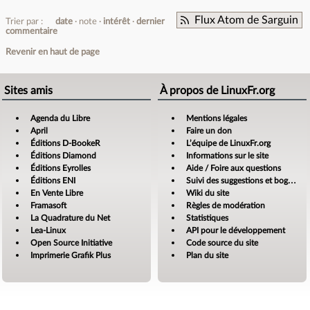
Flux Atom de Sarguin
Trier par :
date
note
intérêt
dernier
commentaire
Revenir en haut de page
Sites amis
À propos de LinuxFr.org
Agenda du Libre
Mentions légales
April
Faire un don
Éditions D-BookeR
L’équipe de LinuxFr.org
Éditions Diamond
Informations sur le site
Éditions Eyrolles
Aide / Foire aux questions
Éditions ENI
Suivi des suggestions et bogues
En Vente Libre
Wiki du site
Framasoft
Règles de modération
La Quadrature du Net
Statistiques
Lea-Linux
API pour le développement
Open Source Initiative
Code source du site
Imprimerie Grafik Plus
Plan du site