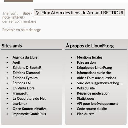
Flux Atom des liens de Arnaud BETTIOUI
Trier par :
date
note
intérêt
dernier commentaire
Revenir en haut de page
Sites amis
À propos de LinuxFr.org
Agenda du Libre
Mentions légales
April
Faire un don
Éditions D-BookeR
L’équipe de LinuxFr.org
Éditions Diamond
Informations sur le site
Éditions Eyrolles
Aide / Foire aux questions
Éditions ENI
Suivi des suggestions et bogues
En Vente Libre
Wiki du site
Framasoft
Règles de modération
La Quadrature du Net
Statistiques
Lea-Linux
API pour le développement
Open Source Initiative
Code source du site
Imprimerie Grafik Plus
Plan du site