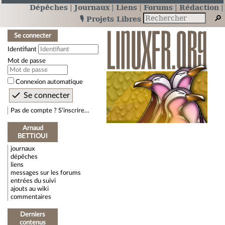
Dépêches
Journaux
Liens
Forums
Rédaction
🎙️ Projets Libres
Se connecter
Identifiant
Mot de passe
Connexion automatique
Pas de compte ? S’inscrire…
Arnaud
BETTIOUI
journaux
dépêches
liens
messages sur les forums
entrées du suivi
ajouts au wiki
commentaires
Derniers
contenus