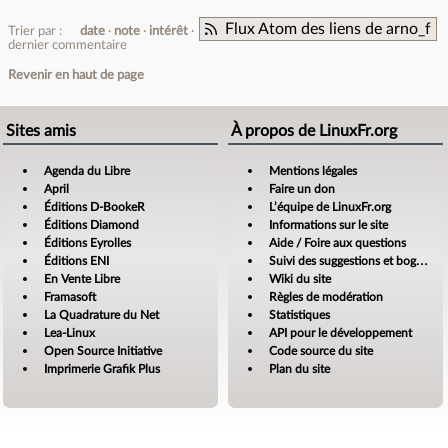
Flux Atom des liens de arno_f
Trier par :
date
note
intérêt
dernier commentaire
Revenir en haut de page
Sites amis
À propos de LinuxFr.org
Agenda du Libre
Mentions légales
April
Faire un don
Éditions D-BookeR
L’équipe de LinuxFr.org
Éditions Diamond
Informations sur le site
Éditions Eyrolles
Aide / Foire aux questions
Éditions ENI
Suivi des suggestions et bogues
En Vente Libre
Wiki du site
Framasoft
Règles de modération
La Quadrature du Net
Statistiques
Lea-Linux
API pour le développement
Open Source Initiative
Code source du site
Imprimerie Grafik Plus
Plan du site