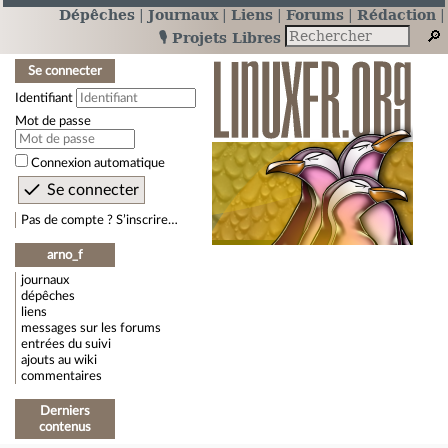
Dépêches
Journaux
Liens
Forums
Rédaction
🎙️ Projets Libres
Se connecter
Identifiant
Mot de passe
Connexion automatique
Pas de compte ? S’inscrire…
arno_f
journaux
dépêches
liens
messages sur les forums
entrées du suivi
ajouts au wiki
commentaires
Derniers
contenus