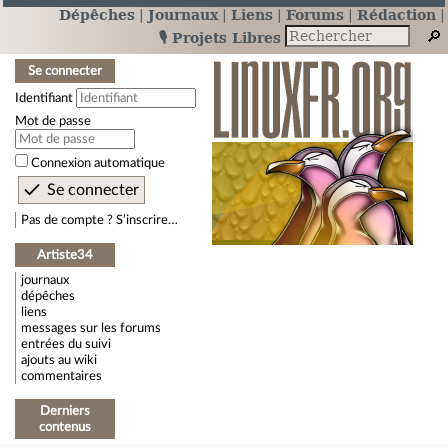
Dépêches
Journaux
Liens
Forums
Rédaction
🎙️ Projets Libres
Se connecter
Identifiant
Mot de passe
Connexion automatique
Pas de compte ? S’inscrire…
Artiste34
journaux
dépêches
liens
messages sur les forums
entrées du suivi
ajouts au wiki
commentaires
Derniers
contenus