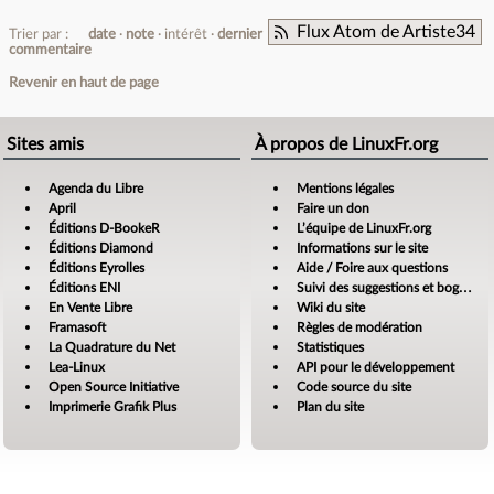
Flux Atom de Artiste34
Trier par :
date
note
intérêt
dernier
commentaire
Revenir en haut de page
Sites amis
À propos de LinuxFr.org
Agenda du Libre
Mentions légales
April
Faire un don
Éditions D-BookeR
L’équipe de LinuxFr.org
Éditions Diamond
Informations sur le site
Éditions Eyrolles
Aide / Foire aux questions
Éditions ENI
Suivi des suggestions et bogues
En Vente Libre
Wiki du site
Framasoft
Règles de modération
La Quadrature du Net
Statistiques
Lea-Linux
API pour le développement
Open Source Initiative
Code source du site
Imprimerie Grafik Plus
Plan du site