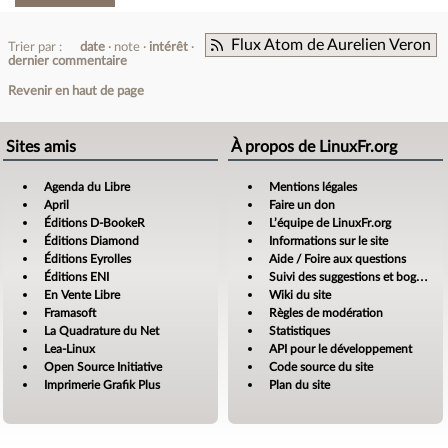
Flux Atom de Aurelien Veron
Trier par :
date
note
intérêt
dernier commentaire
Revenir en haut de page
Sites amis
À propos de LinuxFr.org
Agenda du Libre
Mentions légales
April
Faire un don
Éditions D-BookeR
L’équipe de LinuxFr.org
Éditions Diamond
Informations sur le site
Éditions Eyrolles
Aide / Foire aux questions
Éditions ENI
Suivi des suggestions et bogues
En Vente Libre
Wiki du site
Framasoft
Règles de modération
La Quadrature du Net
Statistiques
Lea-Linux
API pour le développement
Open Source Initiative
Code source du site
Imprimerie Grafik Plus
Plan du site