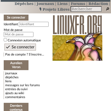
Dépêches
Journaux
Liens
Forums
Rédaction
🎙️ Projets Libres
Se connecter
Identifiant
Mot de passe
Connexion automatique
Pas de compte ? S’inscrire…
Aurelien
Veron
journaux
dépêches
liens
messages sur les forums
entrées du suivi
ajouts au wiki
commentaires
Derniers
contenus