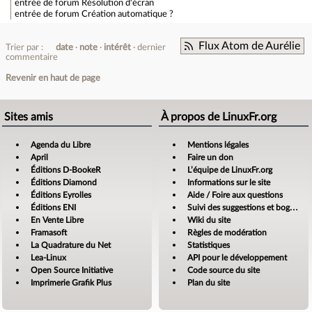
entrée de forum
Résolution d'écran
entrée de forum
Création automatique ?
Flux Atom de Aurélie
Trier par :
date
note
intérêt
dernier
commentaire
Revenir en haut de page
Sites amis
À propos de LinuxFr.org
Agenda du Libre
Mentions légales
April
Faire un don
Éditions D-BookeR
L’équipe de LinuxFr.org
Éditions Diamond
Informations sur le site
Éditions Eyrolles
Aide / Foire aux questions
Éditions ENI
Suivi des suggestions et bogues
En Vente Libre
Wiki du site
Framasoft
Règles de modération
La Quadrature du Net
Statistiques
Lea-Linux
API pour le développement
Open Source Initiative
Code source du site
Imprimerie Grafik Plus
Plan du site