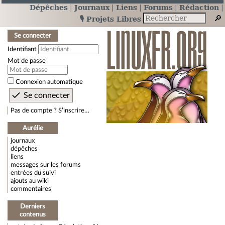
Dépêches
Journaux
Liens
Forums
Rédaction
🎙️ Projets Libres
Se connecter
Identifiant
Mot de passe
Connexion automatique
Pas de compte ? S’inscrire…
Aurélie
journaux
dépêches
liens
messages sur les forums
entrées du suivi
ajouts au wiki
commentaires
Derniers
contenus