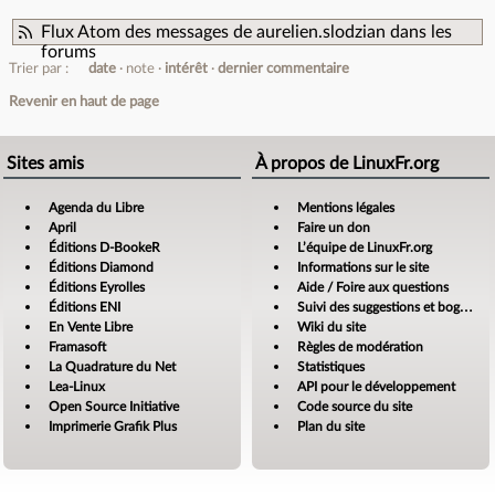
Flux Atom des messages de aurelien.slodzian dans les
forums
Trier par :
date
note
intérêt
dernier commentaire
Revenir en haut de page
Sites amis
À propos de LinuxFr.org
Agenda du Libre
Mentions légales
April
Faire un don
Éditions D-BookeR
L’équipe de LinuxFr.org
Éditions Diamond
Informations sur le site
Éditions Eyrolles
Aide / Foire aux questions
Éditions ENI
Suivi des suggestions et bogues
En Vente Libre
Wiki du site
Framasoft
Règles de modération
La Quadrature du Net
Statistiques
Lea-Linux
API pour le développement
Open Source Initiative
Code source du site
Imprimerie Grafik Plus
Plan du site