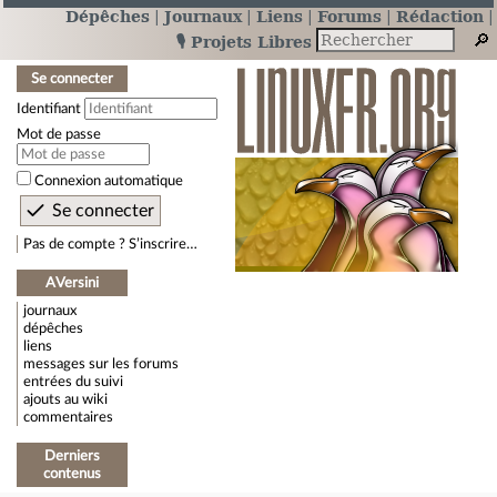
Dépêches
Journaux
Liens
Forums
Rédaction
🎙️ Projets Libres
Se connecter
Identifiant
Mot de passe
Connexion automatique
Pas de compte ? S’inscrire…
AVersini
journaux
dépêches
liens
messages sur les forums
entrées du suivi
ajouts au wiki
commentaires
Derniers
contenus