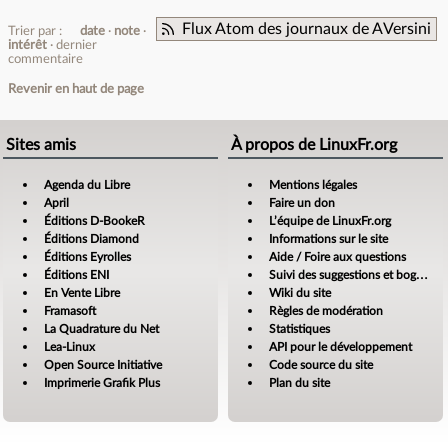
Flux Atom des journaux de AVersini
Trier par :
date
note
intérêt
dernier
commentaire
Revenir en haut de page
Sites amis
À propos de LinuxFr.org
Agenda du Libre
Mentions légales
April
Faire un don
Éditions D-BookeR
L’équipe de LinuxFr.org
Éditions Diamond
Informations sur le site
Éditions Eyrolles
Aide / Foire aux questions
Éditions ENI
Suivi des suggestions et bogues
En Vente Libre
Wiki du site
Framasoft
Règles de modération
La Quadrature du Net
Statistiques
Lea-Linux
API pour le développement
Open Source Initiative
Code source du site
Imprimerie Grafik Plus
Plan du site