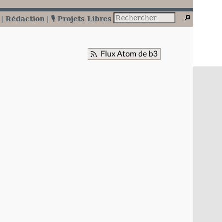
Rédaction
🎙️ Projets Libres
Flux Atom de b3