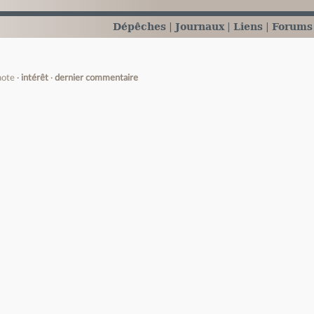
Dépêches
Journaux
Liens
Forums
note
intérêt
dernier commentaire
e