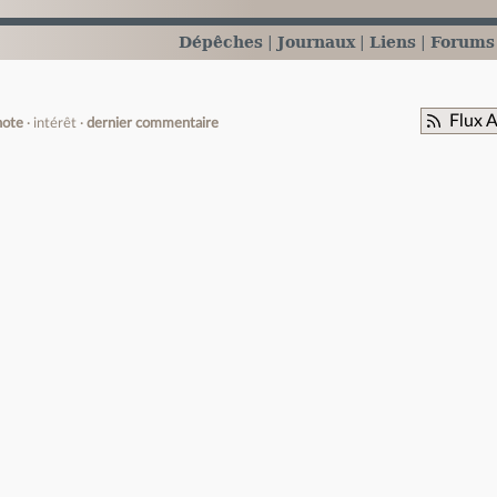
Dépêches
Journaux
Liens
Forums
Flux 
note
intérêt
dernier commentaire
e