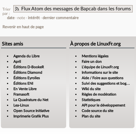
Flux Atom des messages de Bapcab dans les forums
Trier
par :
date
note
intérêt
dernier commentaire
Revenir en haut de page
Sites amis
À propos de LinuxFr.org
Agenda du Libre
Mentions légales
April
Faire un don
Éditions D-BookeR
L’équipe de LinuxFr.org
Éditions Diamond
Informations sur le site
Éditions Eyrolles
Aide / Foire aux questions
Éditions ENI
Suivi des suggestions et bogues
En Vente Libre
Wiki du site
Framasoft
Règles de modération
La Quadrature du Net
Statistiques
Lea-Linux
API pour le développement
Open Source Initiative
Code source du site
Imprimerie Grafik Plus
Plan du site