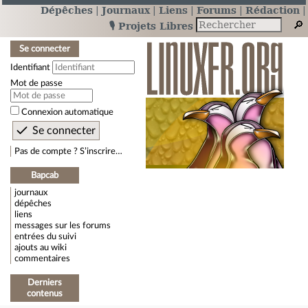
Dépêches
Journaux
Liens
Forums
Rédaction
🎙️ Projets Libres
Se connecter
Identifiant
Mot de passe
Connexion automatique
Pas de compte ? S’inscrire…
Bapcab
journaux
dépêches
liens
messages sur les forums
entrées du suivi
ajouts au wiki
commentaires
Derniers
contenus