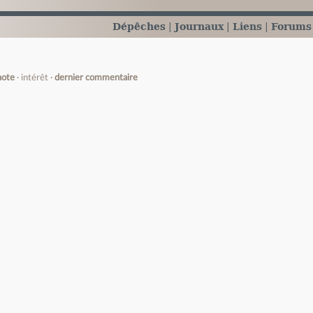
Dépêches
Journaux
Liens
Forums
note
intérêt
dernier commentaire
e