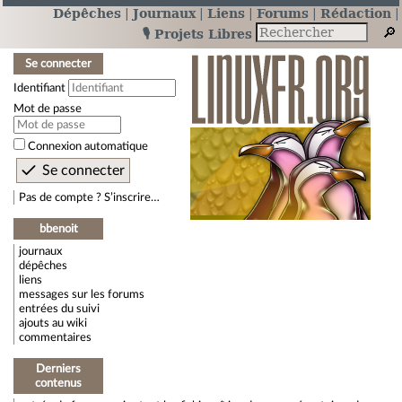
Dépêches
Journaux
Liens
Forums
Rédaction
🎙️ Projets Libres
Se connecter
Identifiant
Mot de passe
Connexion automatique
Pas de compte ? S’inscrire…
bbenoit
journaux
dépêches
liens
messages sur les forums
entrées du suivi
ajouts au wiki
commentaires
Derniers
contenus