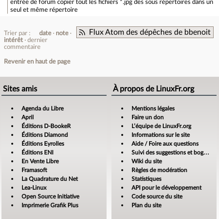
entrée de forum
copier tout les fichiers *.jpg des sous répertoires dans un
seul et même répertoire
Flux Atom des dépêches de bbenoit
Trier par :
date
note
intérêt
dernier
commentaire
Revenir en haut de page
Sites amis
À propos de LinuxFr.org
Agenda du Libre
Mentions légales
April
Faire un don
Éditions D-BookeR
L’équipe de LinuxFr.org
Éditions Diamond
Informations sur le site
Éditions Eyrolles
Aide / Foire aux questions
Éditions ENI
Suivi des suggestions et bogues
En Vente Libre
Wiki du site
Framasoft
Règles de modération
La Quadrature du Net
Statistiques
Lea-Linux
API pour le développement
Open Source Initiative
Code source du site
Imprimerie Grafik Plus
Plan du site