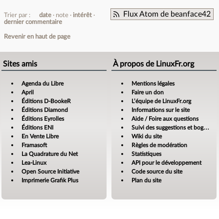
Flux Atom de beanface42
Trier par :
date
note
intérêt
dernier commentaire
Revenir en haut de page
Sites amis
À propos de LinuxFr.org
Agenda du Libre
Mentions légales
April
Faire un don
Éditions D-BookeR
L’équipe de LinuxFr.org
Éditions Diamond
Informations sur le site
Éditions Eyrolles
Aide / Foire aux questions
Éditions ENI
Suivi des suggestions et bogues
En Vente Libre
Wiki du site
Framasoft
Règles de modération
La Quadrature du Net
Statistiques
Lea-Linux
API pour le développement
Open Source Initiative
Code source du site
Imprimerie Grafik Plus
Plan du site