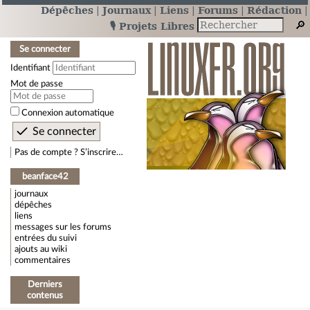
Dépêches
Journaux
Liens
Forums
Rédaction
🎙️ Projets Libres
Se connecter
Identifiant
Mot de passe
Connexion automatique
Pas de compte ? S’inscrire…
beanface42
journaux
dépêches
liens
messages sur les forums
entrées du suivi
ajouts au wiki
commentaires
Derniers
contenus