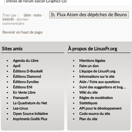
entrée de forum
Silicon Graphics O2
Flux Atom des dépêches de Beuns
Trier par :
date
note
intérêt
dernier
commentaire
Revenir en haut de page
Sites amis
À propos de LinuxFr.org
Agenda du Libre
Mentions légales
April
Faire un don
Éditions D-BookeR
L’équipe de LinuxFr.org
Éditions Diamond
Informations sur le site
Éditions Eyrolles
Aide / Foire aux questions
Éditions ENI
Suivi des suggestions et bogues
En Vente Libre
Wiki du site
Framasoft
Règles de modération
La Quadrature du Net
Statistiques
Lea-Linux
API pour le développement
Open Source Initiative
Code source du site
Imprimerie Grafik Plus
Plan du site