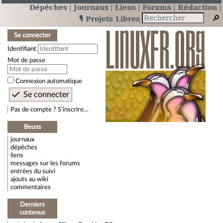
Dépêches
Journaux
Liens
Forums
Rédaction
🎙️ Projets Libres
Se connecter
Identifiant
Mot de passe
Connexion automatique
Pas de compte ? S’inscrire…
Beuns
journaux
dépêches
liens
messages sur les forums
entrées du suivi
ajouts au wiki
commentaires
Derniers
contenus