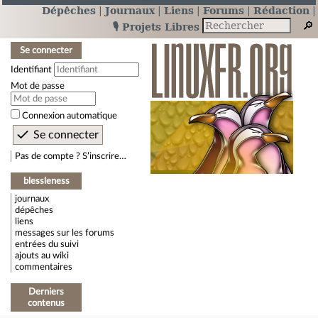
Dépêches
Journaux
Liens
Forums
Rédaction
🎙️ Projets Libres
Se connecter
Identifiant
Mot de passe
Connexion automatique
Pas de compte ? S’inscrire…
blessleness
journaux
dépêches
liens
messages sur les forums
entrées du suivi
ajouts au wiki
commentaires
Derniers
contenus