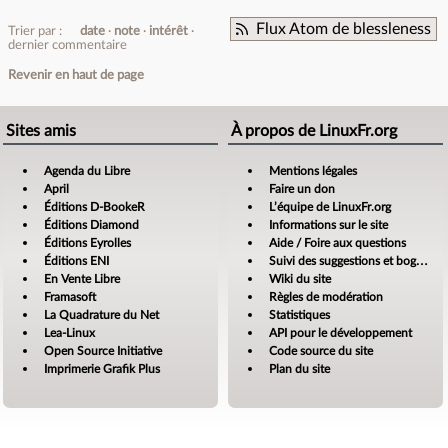
Flux Atom de blessleness
Trier par :
date
note
intérêt
dernier commentaire
Revenir en haut de page
Sites amis
À propos de LinuxFr.org
Agenda du Libre
Mentions légales
April
Faire un don
Éditions D-BookeR
L’équipe de LinuxFr.org
Éditions Diamond
Informations sur le site
Éditions Eyrolles
Aide / Foire aux questions
Éditions ENI
Suivi des suggestions et bogues
En Vente Libre
Wiki du site
Framasoft
Règles de modération
La Quadrature du Net
Statistiques
Lea-Linux
API pour le développement
Open Source Initiative
Code source du site
Imprimerie Grafik Plus
Plan du site