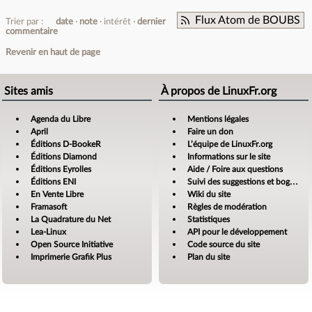
Flux Atom de BOUBS
Trier par :
date
note
intérêt
dernier
commentaire
Revenir en haut de page
Sites amis
À propos de LinuxFr.org
Agenda du Libre
Mentions légales
April
Faire un don
Éditions D-BookeR
L’équipe de LinuxFr.org
Éditions Diamond
Informations sur le site
Éditions Eyrolles
Aide / Foire aux questions
Éditions ENI
Suivi des suggestions et bogues
En Vente Libre
Wiki du site
Framasoft
Règles de modération
La Quadrature du Net
Statistiques
Lea-Linux
API pour le développement
Open Source Initiative
Code source du site
Imprimerie Grafik Plus
Plan du site