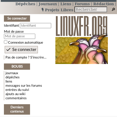
Dépêches
Journaux
Liens
Forums
Rédaction
🎙️ Projets Libres
Se connecter
Identifiant
Mot de passe
Connexion automatique
Pas de compte ? S’inscrire…
BOUBS
journaux
dépêches
liens
messages sur les forums
entrées du suivi
ajouts au wiki
commentaires
Derniers
contenus