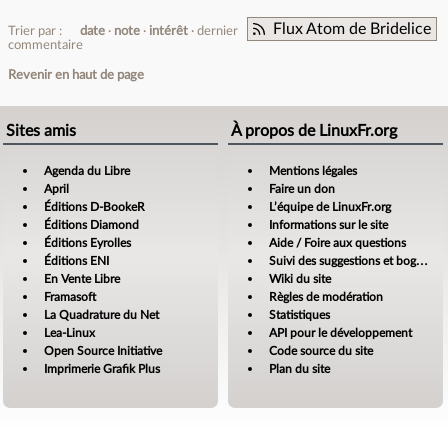
Flux Atom de Bridelice
Trier par :
date
note
intérêt
dernier
commentaire
Revenir en haut de page
Sites amis
À propos de LinuxFr.org
Agenda du Libre
Mentions légales
April
Faire un don
Éditions D-BookeR
L’équipe de LinuxFr.org
Éditions Diamond
Informations sur le site
Éditions Eyrolles
Aide / Foire aux questions
Éditions ENI
Suivi des suggestions et bogues
En Vente Libre
Wiki du site
Framasoft
Règles de modération
La Quadrature du Net
Statistiques
Lea-Linux
API pour le développement
Open Source Initiative
Code source du site
Imprimerie Grafik Plus
Plan du site