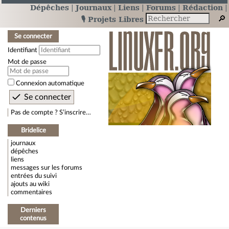
Dépêches
Journaux
Liens
Forums
Rédaction
🎙️ Projets Libres
Se connecter
Identifiant
Mot de passe
Connexion automatique
Pas de compte ? S’inscrire…
Bridelice
journaux
dépêches
liens
messages sur les forums
entrées du suivi
ajouts au wiki
commentaires
Derniers
contenus