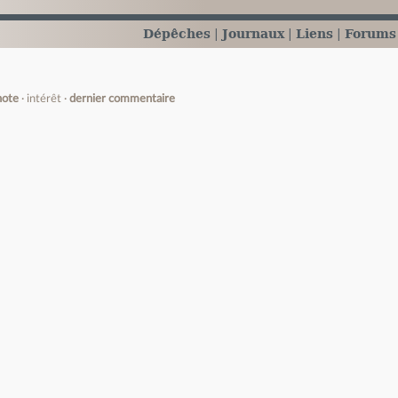
Dépêches
Journaux
Liens
Forums
note
intérêt
dernier commentaire
e