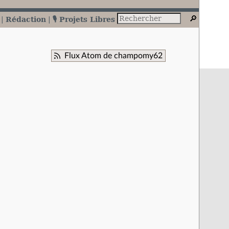
Rédaction
🎙️ Projets Libres
Flux Atom de champomy62