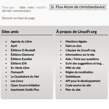
Flux Atom de christiandaviot
Trier par :
date
note
intérêt
dernier commentaire
Revenir en haut de page
Sites amis
À propos de LinuxFr.org
Agenda du Libre
Mentions légales
April
Faire un don
Éditions D-BookeR
L’équipe de LinuxFr.org
Éditions Diamond
Informations sur le site
Éditions Eyrolles
Aide / Foire aux questions
Éditions ENI
Suivi des suggestions et bogues
En Vente Libre
Wiki du site
Framasoft
Règles de modération
La Quadrature du Net
Statistiques
Lea-Linux
API pour le développement
Open Source Initiative
Code source du site
Imprimerie Grafik Plus
Plan du site