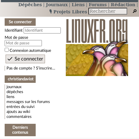
Dépêches
Journaux
Liens
Forums
Rédaction
🎙️ Projets Libres
Se connecter
Identifiant
Mot de passe
Connexion automatique
Pas de compte ? S’inscrire…
christiandaviot
journaux
dépêches
liens
messages sur les forums
entrées du suivi
ajouts au wiki
commentaires
Derniers
contenus