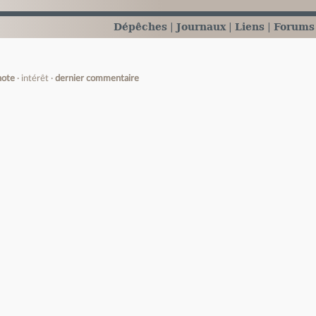
Dépêches
Journaux
Liens
Forums
note
intérêt
dernier commentaire
e