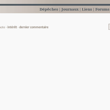
Dépêches
Journaux
Liens
Forums
note
intérêt
dernier commentaire
e