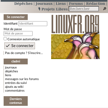
Dépêches
Journaux
Liens
Forums
Rédaction
🎙️ Projets Libres
Se connecter
Identifiant
Mot de passe
Connexion automatique
Pas de compte ? S’inscrire…
cladmi
journaux
dépêches
liens
messages sur les forums
entrées du suivi
ajouts au wiki
commentaires
Derniers
contenus