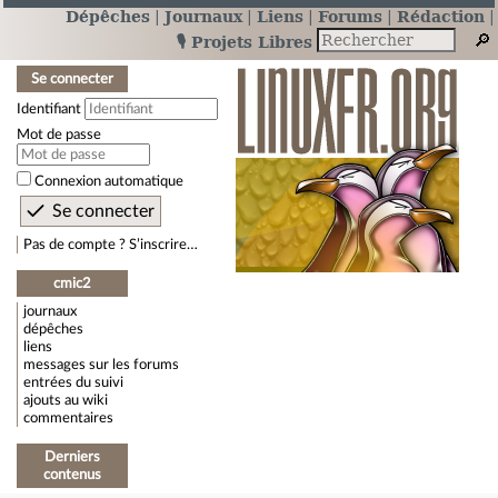
Dépêches
Journaux
Liens
Forums
Rédaction
🎙️ Projets Libres
Se connecter
Identifiant
Mot de passe
Connexion automatique
Pas de compte ? S’inscrire…
cmic2
journaux
dépêches
liens
messages sur les forums
entrées du suivi
ajouts au wiki
commentaires
Derniers
contenus