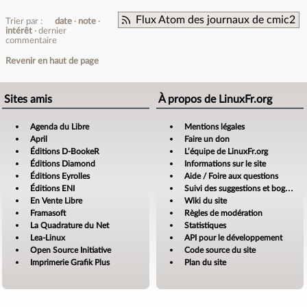
Flux Atom des journaux de cmic2
Trier par :
date
note
intérêt
dernier
commentaire
Revenir en haut de page
Sites amis
À propos de LinuxFr.org
Agenda du Libre
Mentions légales
April
Faire un don
Éditions D-BookeR
L’équipe de LinuxFr.org
Éditions Diamond
Informations sur le site
Éditions Eyrolles
Aide / Foire aux questions
Éditions ENI
Suivi des suggestions et bogues
En Vente Libre
Wiki du site
Framasoft
Règles de modération
La Quadrature du Net
Statistiques
Lea-Linux
API pour le développement
Open Source Initiative
Code source du site
Imprimerie Grafik Plus
Plan du site