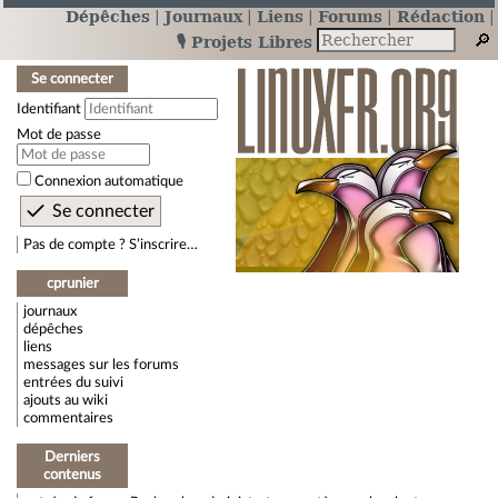
Dépêches
Journaux
Liens
Forums
Rédaction
🎙️ Projets Libres
Se connecter
Identifiant
Mot de passe
Connexion automatique
Pas de compte ? S’inscrire…
cprunier
journaux
dépêches
liens
messages sur les forums
entrées du suivi
ajouts au wiki
commentaires
Derniers
contenus