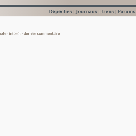
Dépêches
Journaux
Liens
Forums
note
intérêt
dernier commentaire
e