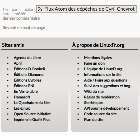
Flux Atom des dépêches de Cyril Chevrot
Trier par :
date
note
intérêt
dernier commentaire
Revenir en haut de page
Sites amis
À propos de LinuxFr.org
Agenda du Libre
Mentions légales
April
Faire un don
Éditions D-BookeR
L’équipe de LinuxFr.org
Éditions Diamond
Informations sur le site
Éditions Eyrolles
Aide / Foire aux questions
Éditions ENI
Suivi des suggestions et bogues
En Vente Libre
Wiki du site
Framasoft
Règles de modération
La Quadrature du Net
Statistiques
Lea-Linux
API pour le développement
Open Source Initiative
Code source du site
Imprimerie Grafik Plus
Plan du site