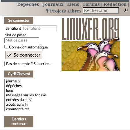
Dépêches
Journaux
Liens
Forums
Rédaction
🎙️ Projets Libres
Se connecter
Identifiant
Mot de passe
Connexion automatique
Pas de compte ? S’inscrire…
Cyril Chevrot
journaux
dépêches
liens
messages sur les forums
entrées du suivi
ajouts au wiki
commentaires
Derniers
contenus