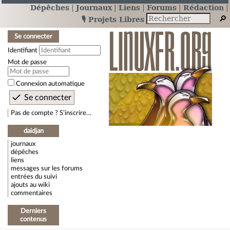
Dépêches
Journaux
Liens
Forums
Rédaction
🎙️ Projets Libres
Se connecter
Identifiant
Mot de passe
Connexion automatique
Pas de compte ? S’inscrire…
daidjan
journaux
dépêches
liens
messages sur les forums
entrées du suivi
ajouts au wiki
commentaires
Derniers
contenus