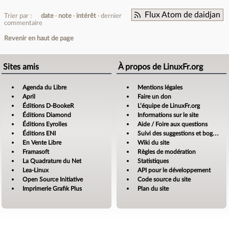
Flux Atom de daidjan
Trier par :
date
note
intérêt
dernier
commentaire
Revenir en haut de page
Sites amis
À propos de LinuxFr.org
Agenda du Libre
Mentions légales
April
Faire un don
Éditions D-BookeR
L’équipe de LinuxFr.org
Éditions Diamond
Informations sur le site
Éditions Eyrolles
Aide / Foire aux questions
Éditions ENI
Suivi des suggestions et bogues
En Vente Libre
Wiki du site
Framasoft
Règles de modération
La Quadrature du Net
Statistiques
Lea-Linux
API pour le développement
Open Source Initiative
Code source du site
Imprimerie Grafik Plus
Plan du site