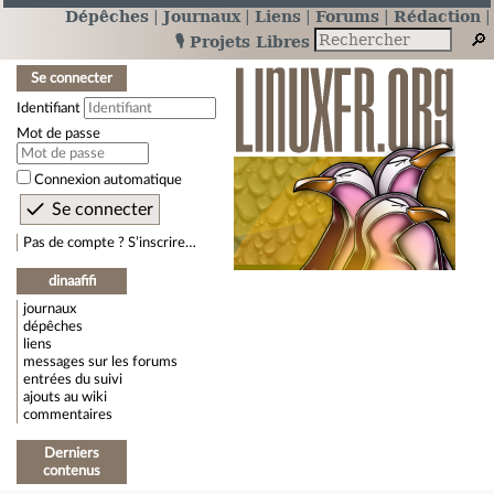
Dépêches
Journaux
Liens
Forums
Rédaction
🎙️ Projets Libres
Se connecter
Identifiant
Mot de passe
Connexion automatique
Pas de compte ? S’inscrire…
dinaafifi
journaux
dépêches
liens
messages sur les forums
entrées du suivi
ajouts au wiki
commentaires
Derniers
contenus