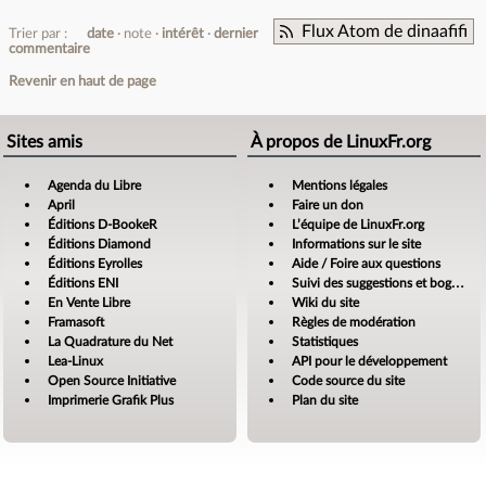
Flux Atom de dinaafifi
Trier par :
date
note
intérêt
dernier
commentaire
Revenir en haut de page
Sites amis
À propos de LinuxFr.org
Agenda du Libre
Mentions légales
April
Faire un don
Éditions D-BookeR
L’équipe de LinuxFr.org
Éditions Diamond
Informations sur le site
Éditions Eyrolles
Aide / Foire aux questions
Éditions ENI
Suivi des suggestions et bogues
En Vente Libre
Wiki du site
Framasoft
Règles de modération
La Quadrature du Net
Statistiques
Lea-Linux
API pour le développement
Open Source Initiative
Code source du site
Imprimerie Grafik Plus
Plan du site