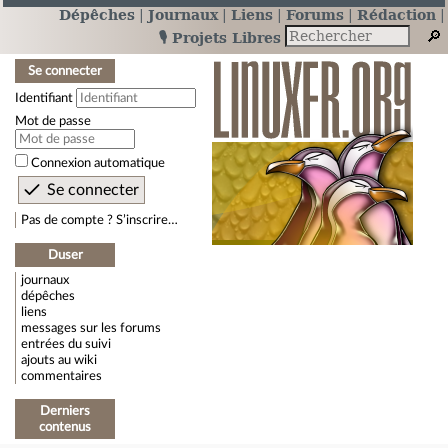
Dépêches
Journaux
Liens
Forums
Rédaction
🎙️ Projets Libres
Se connecter
Identifiant
Mot de passe
Connexion automatique
Pas de compte ? S’inscrire…
Duser
journaux
dépêches
liens
messages sur les forums
entrées du suivi
ajouts au wiki
commentaires
Derniers
contenus