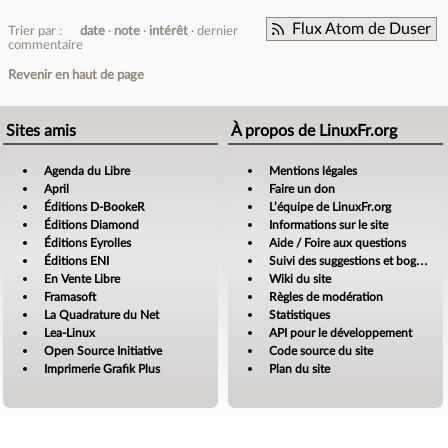
Flux Atom de Duser
Trier par :
date
note
intérêt
dernier
commentaire
Revenir en haut de page
Sites amis
À propos de LinuxFr.org
Agenda du Libre
Mentions légales
April
Faire un don
Éditions D-BookeR
L’équipe de LinuxFr.org
Éditions Diamond
Informations sur le site
Éditions Eyrolles
Aide / Foire aux questions
Éditions ENI
Suivi des suggestions et bogues
En Vente Libre
Wiki du site
Framasoft
Règles de modération
La Quadrature du Net
Statistiques
Lea-Linux
API pour le développement
Open Source Initiative
Code source du site
Imprimerie Grafik Plus
Plan du site