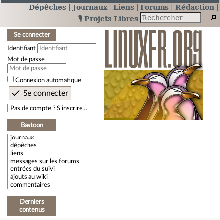
Dépêches
Journaux
Liens
Forums
Rédaction
🎙️ Projets Libres
Se connecter
Identifiant
Mot de passe
Connexion automatique
Pas de compte ? S’inscrire…
Bastoon
journaux
dépêches
liens
messages sur les forums
entrées du suivi
ajouts au wiki
commentaires
Derniers
contenus