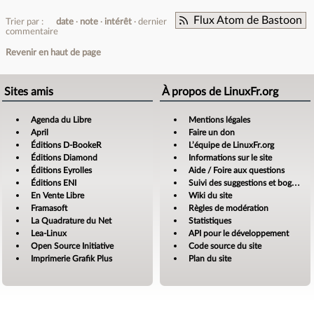
Flux Atom de Bastoon
Trier par :
date
note
intérêt
dernier
commentaire
Revenir en haut de page
Sites amis
À propos de LinuxFr.org
Agenda du Libre
Mentions légales
April
Faire un don
Éditions D-BookeR
L’équipe de LinuxFr.org
Éditions Diamond
Informations sur le site
Éditions Eyrolles
Aide / Foire aux questions
Éditions ENI
Suivi des suggestions et bogues
En Vente Libre
Wiki du site
Framasoft
Règles de modération
La Quadrature du Net
Statistiques
Lea-Linux
API pour le développement
Open Source Initiative
Code source du site
Imprimerie Grafik Plus
Plan du site