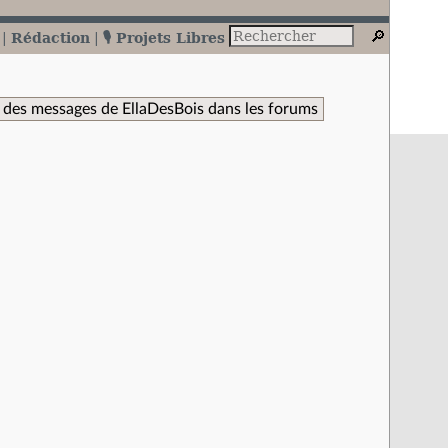
Rédaction
🎙️ Projets Libres
 des messages de EllaDesBois dans les forums