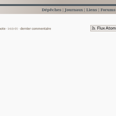
Dépêches
Journaux
Liens
Forums
Flux Atom
note
intérêt
dernier commentaire
e