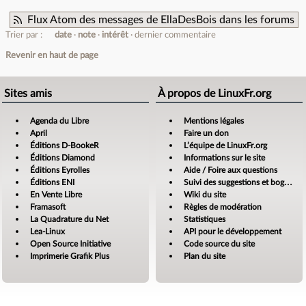
Flux Atom des messages de EllaDesBois dans les forums
Trier par :
date
note
intérêt
dernier commentaire
Revenir en haut de page
Sites amis
À propos de LinuxFr.org
Agenda du Libre
Mentions légales
April
Faire un don
Éditions D-BookeR
L’équipe de LinuxFr.org
Éditions Diamond
Informations sur le site
Éditions Eyrolles
Aide / Foire aux questions
Éditions ENI
Suivi des suggestions et bogues
En Vente Libre
Wiki du site
Framasoft
Règles de modération
La Quadrature du Net
Statistiques
Lea-Linux
API pour le développement
Open Source Initiative
Code source du site
Imprimerie Grafik Plus
Plan du site