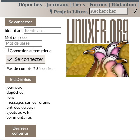
Dépêches
Journaux
Liens
Forums
Rédaction
🎙️ Projets Libres
Se connecter
Identifiant
Mot de passe
Connexion automatique
Pas de compte ? S’inscrire…
EllaDesBois
journaux
dépêches
liens
messages sur les forums
entrées du suivi
ajouts au wiki
commentaires
Derniers
contenus