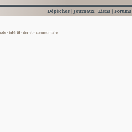
Dépêches
Journaux
Liens
Forums
note
intérêt
dernier commentaire
e