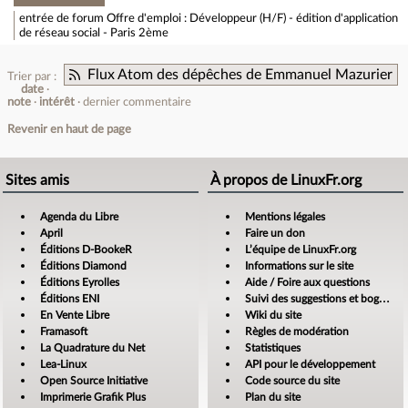
entrée de forum
Offre d'emploi : Développeur (H/F) - édition d'application
de réseau social - Paris 2ème
Flux Atom des dépêches de Emmanuel Mazurier
Trier par :
date
note
intérêt
dernier commentaire
Revenir en haut de page
Sites amis
À propos de LinuxFr.org
Agenda du Libre
Mentions légales
April
Faire un don
Éditions D-BookeR
L’équipe de LinuxFr.org
Éditions Diamond
Informations sur le site
Éditions Eyrolles
Aide / Foire aux questions
Éditions ENI
Suivi des suggestions et bogues
En Vente Libre
Wiki du site
Framasoft
Règles de modération
La Quadrature du Net
Statistiques
Lea-Linux
API pour le développement
Open Source Initiative
Code source du site
Imprimerie Grafik Plus
Plan du site