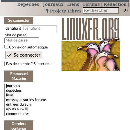
Dépêches
Journaux
Liens
Forums
Rédaction
🎙️ Projets Libres
Se connecter
Identifiant
Mot de passe
Connexion automatique
Pas de compte ? S’inscrire…
Emmanuel
Mazurier
journaux
dépêches
liens
messages sur les forums
entrées du suivi
ajouts au wiki
commentaires
Derniers
contenus